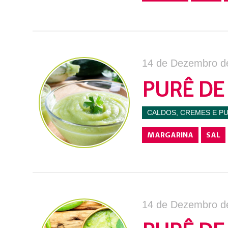
14 de Dezembro d
PURÊ DE
CALDOS, CREMES E P
MARGARINA
SAL
14 de Dezembro d