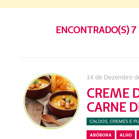
ENCONTRADO(S) 7 
14 de Dezembro d
CREME D
CARNE D
CALDOS, CREMES E P
ABÓBORA
ALHO