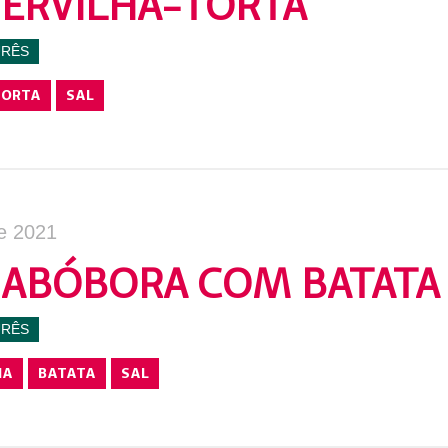
 ERVILHA-TORTA
URÊS
TORTA
SAL
e 2021
 ABÓBORA COM BATATA
URÊS
NA
BATATA
SAL