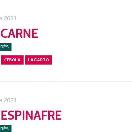
e 2021
 CARNE
URÊS
CEBOLA
LAGARTO
e 2021
 ESPINAFRE
URÊS