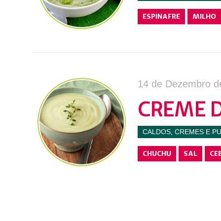
ESPINAFRE
MILHO
14 de Dezembro d
CREME 
CALDOS, CREMES E P
CHUCHU
SAL
CE