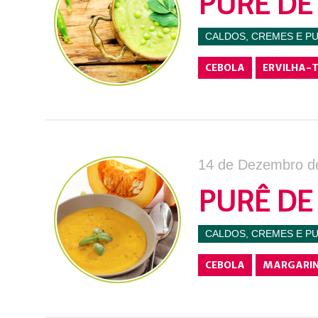
PURÊ DE
CALDOS, CREMES E P
CEBOLA
ERVILHA-
14 de Dezembro d
PURÊ DE
CALDOS, CREMES E P
CEBOLA
MARGARI