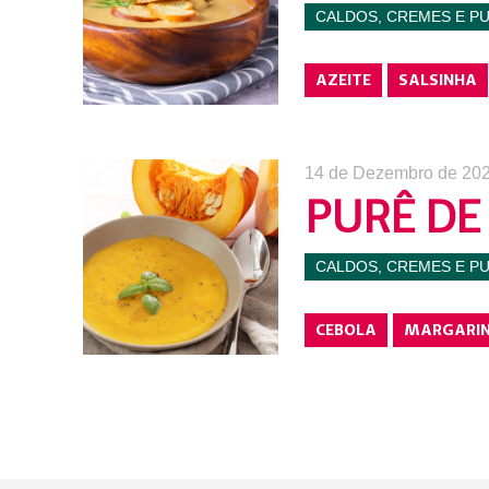
CALDOS, CREMES E P
AZEITE
SALSINHA
14 de Dezembro de 20
PURÊ DE
CALDOS, CREMES E P
CEBOLA
MARGARI