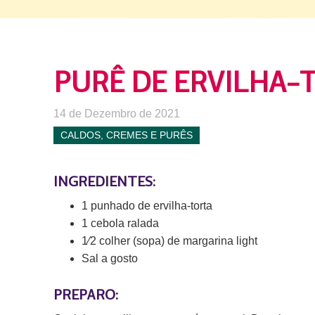
PURÊ DE ERVILHA-
14 de Dezembro de 2021
CALDOS, CREMES E PURÊS
INGREDIENTES:
1 punhado de ervilha-torta
1 cebola ralada
1⁄2 colher (sopa) de margarina light
Sal a gosto
PREPARO: