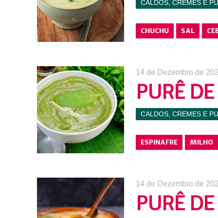
CALDOS, CREMES E P
CHUCHU
SAL
CE
14 de Dezembro de 20
PURÊ DE
CALDOS, CREMES E P
ESPINAFRE
MILHO
14 de Dezembro de 20
PURÊ DE