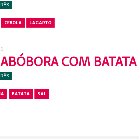
URÊS
CEBOLA
LAGARTO
21
 ABÓBORA COM BATATA
URÊS
NA
BATATA
SAL