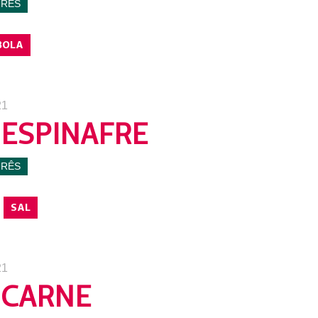
URÊS
BOLA
21
 ESPINAFRE
URÊS
SAL
21
 CARNE